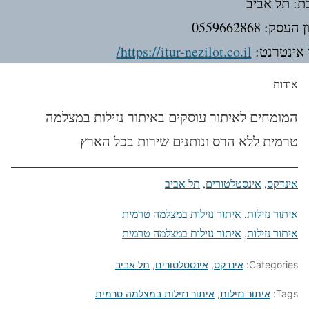
ת: תל אביב
עסק: 0559662868
אינטרנט:
https://itur-nezilot.co.il/
אודות
המומחים לאיתור עוסקים באיתור נזילות במצלמה
טרמית ללא הרס ונותנים שירות בכל הארץ
אינדקס
, 
אינסטלטורים
, 
תל אביב
איתור נזילות
, 
איתור נזילות במצלמה טרמית
איתור נזילות
, 
איתור נזילות במצלמה טרמית
Categories:
אינדקס
,
אינסטלטורים
,
תל אביב
Tags:
איתור נזילות
,
איתור נזילות במצלמה טרמית