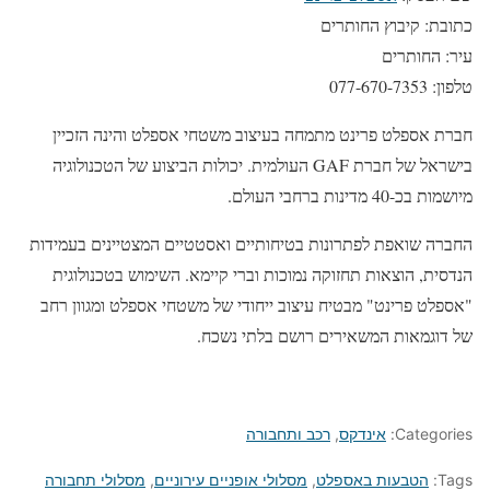
כתובת: קיבוץ החותרים
עיר: החותרים
טלפון: 077-670-7353
חברת אספלט פרינט מתמחה בעיצוב משטחי אספלט והינה הזכיין
בישראל של חברת GAF העולמית. יכולות הביצוע של הטכנולוגיה
מיושמות בכ-40 מדינות ברחבי העולם.
החברה שואפת לפתרונות בטיחותיים ואסטטיים המצטיינים בעמידות
הנדסית, הוצאות תחזוקה נמוכות וברי קיימא. השימוש בטכנולוגית
"אספלט פרינט" מבטיח עיצוב ייחודי של משטחי אספלט ומגוון רחב
של דוגמאות המשאירים רושם בלתי נשכח.
Categories:
אינדקס
,
רכב ותחבורה
Tags:
הטבעות באספלט
,
מסלולי אופניים עירוניים
,
מסלולי תחבורה