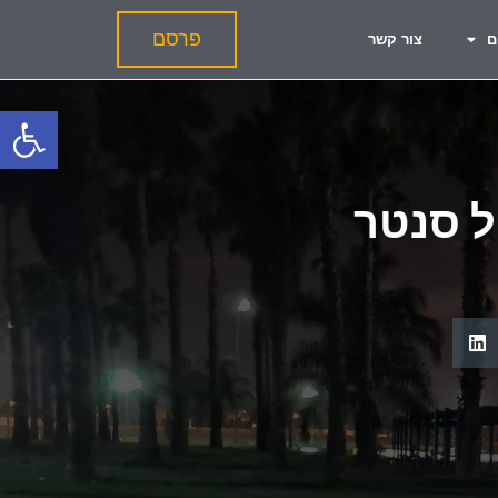
פרסם
ם
צור קשר
פתח
ל סנטר