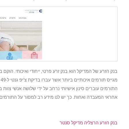
בנק הזרע של המדיקל הוא בנק זרע פרטי, ייחודי ואיכותי. הוקם בשנת 2014 באישור משרד הב
מגייס תורמים איכותיים ביותר אשר עברו בדיקת צ'יפ גנטי ל-49 מחלות ו-109 מוטציות.
התורמים עוברים סינון אישיותי נרחב על ידי שלושה אנשי צוות ב
אחראי המעבדה ואחות. כך יש לנו מידע רב למסור על התורמים 
בנק הזרע הרצליה מדיקל סנטר