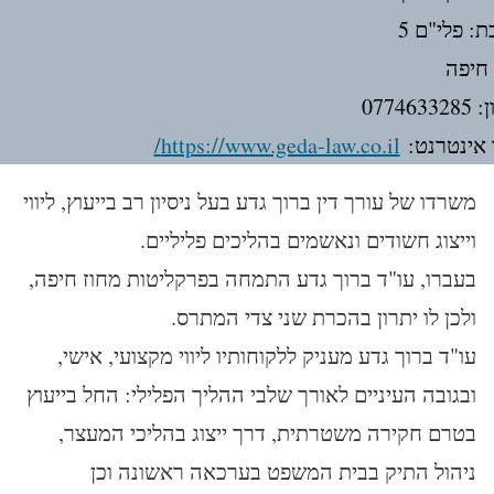
: פלי"ם 5
 חיפה
077463
אינטרנט:
https://www.geda-law.co.il/
משרדו של עורך דין ברוך גדע בעל ניסיון רב בייעוץ, ליווי
וייצוג חשודים ונאשמים בהליכים פליליים.
בעברו, עו"ד ברוך גדע התמחה בפרקליטות מחוז חיפה,
ולכן לו יתרון בהכרת שני צדי המתרס.
עו"ד ברוך גדע מעניק ללקוחותיו ליווי מקצועי, אישי,
ובגובה העיניים לאורך שלבי ההליך הפלילי: החל בייעוץ
בטרם חקירה משטרתית, דרך ייצוג בהליכי המעצר,
ניהול התיק בבית המשפט בערכאה ראשונה וכן