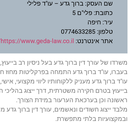
שם העסק: ברוך גדע – עו"ד פלילי
כתובת: פלי"ם 5
עיר: חיפה
טלפון: 0774633285
אתר אינטרנט:
https://www.geda-law.co.il/
משרדו של עורך דין ברוך גדע בעל ניסיון רב בייעוץ, 
בעברו, עו"ד ברוך גדע התמחה בפרקליטות מחוז חיפ
עו"ד ברוך גדע מעניק ללקוחותיו ליווי מקצועי, אישי
בייעוץ בטרם חקירה משטרתית, דרך ייצוג בהליכי
ראשונה וכן בערכאת הערעור במידת הצורך.
מלבד ייצוג חשודים ונאשמים, עורך דין ברוך גדע מ
ובמקצועיות בלתי מתפשרת.