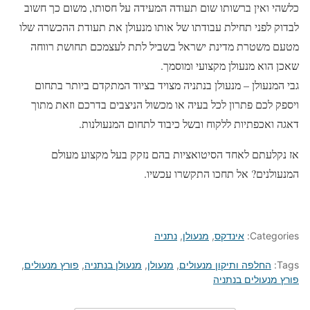
כלשהי ואין ברשותו שום תעודה המעידה על חסותו, משום כך חשוב
לבדוק לפני תחילת עבודתו של אותו מנעולן את תעודת ההכשרה שלו
מטעם משטרת מדינת ישראל בשביל לתת לעצמכם תחושת רווחה
שאכן הוא מנעולן מקצועי ומוסמך.
גבי המנעולן – מנעולן בנתניה מצויד בציוד המתקדם ביותר בתחום
ויספק לכם פתרון לכל בעיה או מכשול הניצבים בדרכם וזאת מתוך
דאגה ואכפתיות ללקוח ובשל כיבוד לתחום המנעולנות.
אז נקלעתם לאחד הסיטואציות בהם נזקק בעל מקצוע מעולם
המנעולנים? אל תחכו התקשרו עכשיו.
Categories:
אינדקס
,
מנעולן
,
נתניה
Tags:
החלפה ותיקון מנעולים
,
מנעולן
,
מנעולן בנתניה
,
פורץ מנעולים
,
פורץ מנעולים בנתניה