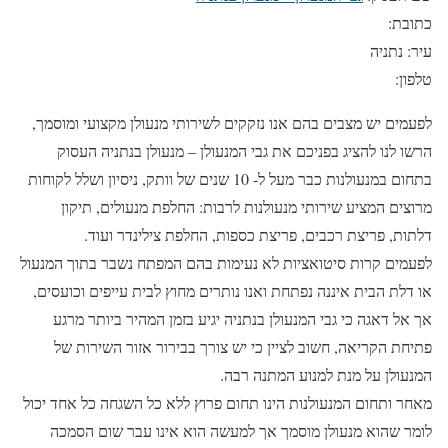
כתובת:
עיר: נתניה
טלפון:
לפעמים יש מצבים בהם אנו נזקקים לשירותי מנעולן מקצועי ומוסמך,
הרשו לנו להציג בפניכם את גבי המנעולן – מנעולן בנתניה העסוק
בתחום במנעולנות כבר מעל ל- 10 שנים של וותק, ניסיון ושלל לקוחות
מרוצים המציע שירותי מנעולנות לרבות: החלפת מנעולים, תיקון
דלתות, פריצת רכבים, פריצת כספות, החלפת צילינדר ועוד.
לפעמים קרות סיטואציות לא נעימות בהם המפתח נשבר בתוך המנעול
או דלת הבית איננה נפתחת ואנו נותרים מחוץ לבית עייפים וכועסים,
אך אל דאגה כי גבי המנעולן בנתניה יגיע בזמן המהיר ביותר מרגע
פתיחת הקריאה, חשוב לציין כי יש צורך בבירור אזור השירות של
המנעולן על מנת למנוע המתנה רבה.
מאחר ותחום המנעולנות הינו תחום פרוץ ללא כל השגחה כל אחד יכול
לומר שהוא מנעולן מוסמך אך למעשה הוא אינו עבר שום הסמכה