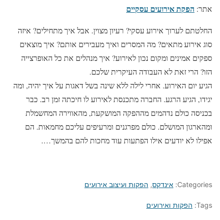
הפקת אירועים עסקיים
אתר:
החלטתם לערוך אירוע עסקי? רעיון מצוין. אבל איך מתחילים? איזה
סוג אירוע מתאים? מה המסרים ואיך מעבירים אותם? איך מוצאים
ספקים אמינים ומקום נכון לאירוע? איך מנהלים את כל האופרצייה
הזו? הרי זאת לא העבודה העיקרית שלכם.
הגיע יום האירוע. אחרי לילה ללא שינה בשל דאגות על איך יהיה, ומה
יגידו, הגיע הרגע. החברה מתכנסת לאירוע לו חיכתה זמן רב. כבר
בכניסה כולם נדהמים מההפקה המושקעת, מהאווירה המחשמלת
ומהארגון המושלם. כולם מפרגנים ומרעיפים עליכם מחמאות. הם
אפילו לא יודעים אילו הפתעות עוד מחכות להם בהמשך….
Categories:
אינדקס
,
הפקות ועיצוב אירועים
Tags:
הפקות ואירועים