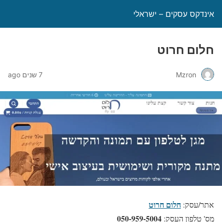
אינדקס עסקים – ישראלי
חלום חרוט
Mzron
7 שנים ago
חלום חרוט
אתר/עסק:
050-959-5004
מס' טלפון העסק: