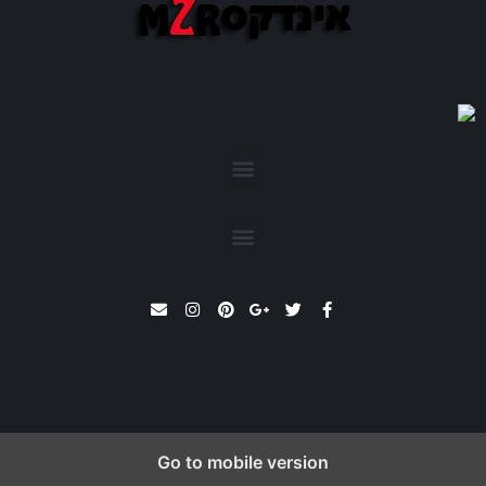
שרת וירטואלי VPS
קרדיט לתמונות – pexels
Go to mobile version