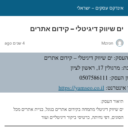
אינדקס עסקים – ישראלי
ים שיווק דיגיטלי – קידום אתרים
Mzron
4 שנים ago
עסק: ים שיווק דיגיטלי – קידום אתרים
גולין 17, ראשון לציון
עסק: 0507586111
אינטרנט:
https://yamseo.co.il
תיאור העסק:
ים שיווק דיגיטלי מתמחה בקידום אתרים בגוגל, בניית אתרים מכל
הסוגים, דפי נחיתה, כרטיסי ביקור דיגיטליים ועוד