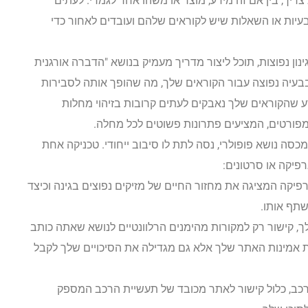
ריך, בין אם זה מידע, מוצר או משהו אחר לגמרי. לעתים
הבעיות או השאלות שיש לקוראים שלהם ועובדים לאחור כדי
ון נפוצות, תוכל ליצור מדריך מעמיק בנושא "הדברה אורגנית
ת בבעיה נפוצה עבור הקוראים שלך, מה שהופך אותה לסבירות
דע שהקוראים שלך נאבקים לעתים קרובות בזיהוי מחלות
מפורטים, המציעים פתרונות פשוטים לכל מחלה.
ה נושא פופולרי, נסה לתת לו סיבוב ייחודי. טכניקה אחת
רפיקה או סרטונים:
גרפיקה המציגה את מחזור החיים של מזיקים נפוצים בגינה וכיצד
שתף אותו.
קישור רק למקורות מהימנים הרלוונטיים לנושא שאתה כותב
 את אמינות האתר שלך אלא גם מגדילה את הסיכויים שלך לקבל
ב, כלול קישור לאתר מכובד של תעשיית הרכב המספק