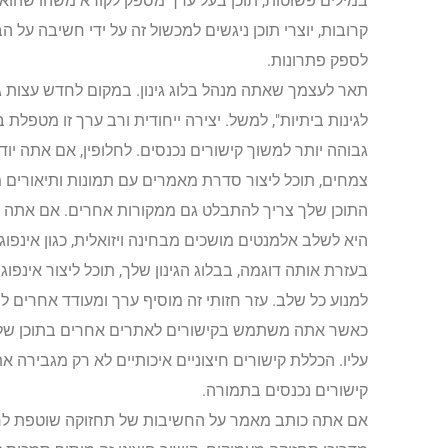
במילים פשוטות, תוכן בעל ערך מספק לקורא משהו שהוא צ
קרובות, יוצרי תוכן ניגשים למכשול זה על ידי חשיבה על 
לספק פתרונות.
תאר לעצמך שאתה מנהל בלוג גינון. במקום לחדש עצות גינ
לגינות ביתיות", למשל. יצירה ייחודית ורב ערך זו מטפל
גבוהה יותר למשוך קישורים נכנסים. לחלופין, אם אתה יו
צמחים, תוכל ליצור סדרת מאמרים עם תמונות ותיאורים 
התוכן שלך צריך להתבלט גם ממקורות אחרים. אם אתה מכס
היא לשלב אלמנטים מושכים מבחינה ויזואלית, כגון אינפוג
בעזרת אותה דוגמה, בבלוג הגינון שלך, תוכל ליצור אינפו
למנוע כל שלב. עזר חזותי זה מוסיף ערך ומעודד אחרים ל
כאשר אתה משתמש בקישורים לאתרים אחרים בתוכן שלך, 
עליו. הכללת קישורים חיצוניים איכותיים לא רק מגבירה
קישורים נכנסים בתמורה.
אם אתה כותב מאמר על החשיבות של תחזוקה שוטפת לרכ