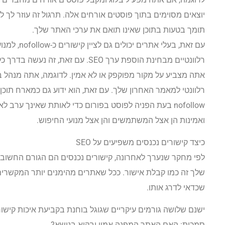
יוצאים מסוימים בתוך פוסטים אורחים אלה. תרגול זה עוזר לך
תומך בטעות בתוכן שאינו תואם את ערכי האתר שלך.
עם זאת, בעל
אתה מצביע על מקור מפוקפק או לא אמין. לדוגמה, אתה מנהל בל
רלוונטי למאמר האחרון שלך. עם זאת, הוא ידוע גם כמארח תוכ
nofollow בעת הפניה לפוסט בפורום כדי לאותת שאינך ערב
ואמינות הן אצל המשתמשים והן אצל מנועי החיפוש.
כיצד קישורים נכנסים משפיעים על SEO
לפי מחקר שנערך לאחרונה, קישורים נכנסים הם הגורם החשוב 
שלך זה כמו קבלת אישור. ככל שאתרים מהימנים יותר המקשרים 
שכדאי לדרג אותו.
ישנם שלושה גורמים עיקריים שגוגל בוחנת בקביעת איכות קישור
סמכות: האם האתר המפנה אמין ובקיא בנושא?