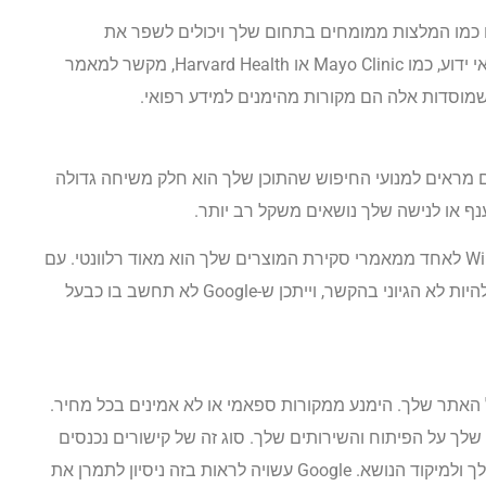
 כמו המלצות ממומחים בתחום שלך ויכולים לשפר את
המוניטין שלך. נניח שאתה מנהל בלוג בריאות וכושר, ומוסד רפואי ידוע, כמו Mayo Clinic או Harvard Health, מקשר למאמר
 שמוסדות אלה הם מקורות מהימנים למידע רפואי.
ים מראים למנועי החיפוש שהתוכן שלך הוא חלק משיחה גדולה
נף או לנישה שלך נושאים משקל רב יותר.
אם האתר שלך מתמקד בביקורות טכנולוגיות, קישור נכנס מ-Wired לאחד ממאמרי סקירת המוצרים שלך הוא מאוד רלוונטי. עם
זאת, קישור נכנס מבלוג בישול לאותו מאמר סקירה טכנית עשוי להיות לא הגיוני בהקשר, וייתכן ש-Google לא תחשב בו כבעל
ל האתר שלך. הימנע ממקורות ספאמי או לא אמינים בכל מחיר.
ך על הפיתוח והשירותים שלך. סוג זה של קישורים נכנסים
יכול לעורר חששות מכיוון שהוא צריך להתאים לאמינות התוכן שלך ולמיקוד הנושא. Google עשויה לראות בזה ניסיון לתמרן את