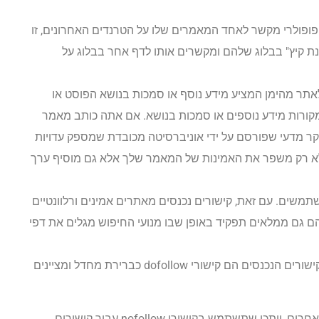
פופולרי מקשר לאחד המאמרים שלו על הטרנדים האחרונים, זו
פנת קיץ" בבלוג שלהם ומקשרים אותו לדף אחר בבלוג על
תר מהימן המציע מידע נוסף או סמכות בנושא הפוסט או
קורות מידע נוספים או סמכות בנושא. אם אתה כותב מאמר
מחקר מדעי שפורסם על ידי אוניברסיטה מכובדת שמספק עדויות
ה לא רק משפר את האמינות של המאמר שלך אלא גם מוסיף ערך
משים. עם זאת, קישורים נכנסים מאתרים אמינים ורלוונטיים
 הם גם ממלאים תפקיד באופן שבו מנועי החיפוש מגלים את דפי
פלטפורמות אלו משיגות זאת באמצעות קישורי dofollow. כל הקישורים הנכנסים הם קישורי dofollow כברירת מחדל ומציינים
לדוגמה, אם אתה מפעיל בלוג ומקבל פוסטים אורחים מחברים אחרים, ייתכן שתשתמש בקישורי nofollow עבור קישורים