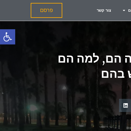
פרסם
ם
צור קשר
פתח סרגל
ל-backlinks: מה הם, למה הם
 בהם