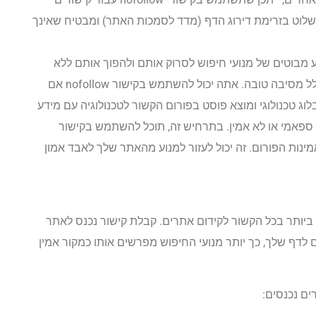
 לשלוט בזרימת דירוג הדף (מדד לסמכות האתר) ומבטיח שאינך
י אתרים יכולים גם לציין קישורים כ-nofollow, למנוע מבוטים של מנועי חיפוש לסרוק אותם ולהפוך אותם ללא
רלוונטיים מבחינת הוספת ערך SEO. עם זאת, זה נעשה בדרך כלל מסיבה טובה. אתה יכול להשתמש בקישור nofollow אם
וג טכנולוגי ומוצא פוסט בפורום הקשור לטכנולוגיה עם מידע
ן ספאמי או לא אמין. בתרחיש זה, תוכל להשתמש בקישור
 לאמינות הפורום. זה יכול לעזור למנוע מהאתר שלך לאבד אמון
ביותר בכל הקשור לקידום אתרים. קבלת קישור נכנס לאתר
לדף שלך, כך יותר מנועי החיפוש מפרשים אותו כמקור אמין
ים נכנסים: