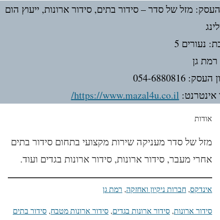
עסק: מזל של סדר – סידור בתים, סידור ארונות, ייעוץ הום
ינג
: נעורים 5
 רמת גן
סק: 054-6880816
אינטרנט:
https://www.mazal4u.co.il/
אודות
מזל של סדר מעניקה שירות מקצועי בתחום סידור בתים
אחרי מעבר, סידור ארונות, סידור ארונות בגדים ועוד.
אינדקס
, 
חברות ניקיון ואחזקה
, 
רמת גן
סידור ארונות
, 
סידור ארונות בגדים
, 
סידור ארונות מטבח
, 
סידור בתים