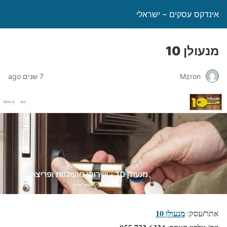
אינדקס עסקים – ישראלי
מנעולן 10
Mzron
7 שנים ago
מנעולן 10
אתר/עסק: