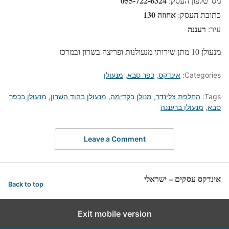
055-722-6324
מס' טלפון העסק:
אחוזה 130
כתובת העסק:
רעננה
עיר:
מנעולן 10 מתן שירותי מנעולנות ופריצה בשרון ובמרכז
Categories:
אינדקס
,
כפר סבא
,
מנעולן
Tags:
החלפת צלינדר
,
מנולן בקדימה
,
מנעולן בהוד השרון
,
מנעולן בכפר
סבא
,
מנעולן ברעננה
Leave a Comment
אינדקס עסקים – ישראלי
Back to top
Exit mobile version