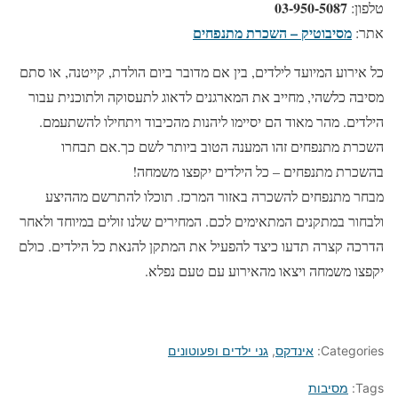
03-950-5087
טלפון:
מסיבוטיק – השכרת מתנפחים
אתר:
כל אירוע המיועד לילדים, בין אם מדובר ביום הולדת, קייטנה, או סתם
מסיבה כלשהי, מחייב את המארגנים לדאוג לתעסוקה ולתוכנית עבור
הילדים. מהר מאוד הם יסיימו ליהנות מהכיבוד ויתחילו להשתעמם.
השכרת מתנפחים זהו המענה הטוב ביותר לשם כך.אם תבחרו
בהשכרת מתנפחים – כל הילדים יקפצו משמחה!
מבחר מתנפחים להשכרה באזור המרכז. תוכלו להתרשם מההיצע
ולבחור במתקנים המתאימים לכם. המחירים שלנו זולים במיוחד ולאחר
הדרכה קצרה תדעו כיצד להפעיל את המתקן להנאת כל הילדים. כולם
יקפצו משמחה ויצאו מהאירוע עם טעם נפלא.
Categories:
אינדקס
,
גני ילדים ופעוטונים
Tags:
מסיבות