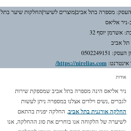
עסק: מספרה בתל אביב|מוצרים לשיער|החלקות שיער בתל
-ניר אליאס
: אשרמן יוסף 32
 תל אביב
עסק: 0502249151
https://nirelias.com/
אינטרנט:
אודות
ניר אליאס הינה מספרה בתל אביב שמספקת שירות
לגברים ,נשים וילדים אצלנו במספרה ניתן לעשות
החלקה אורגנית בתל אביב
, החלקה יפנית בהתאם
לשיערה של הלקוחה אנו בוחרים את סוג ההחלקה, אנו