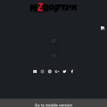
שרת וירטואלי VPS
קרדיט לתמונות – pexels
Go to mobile version