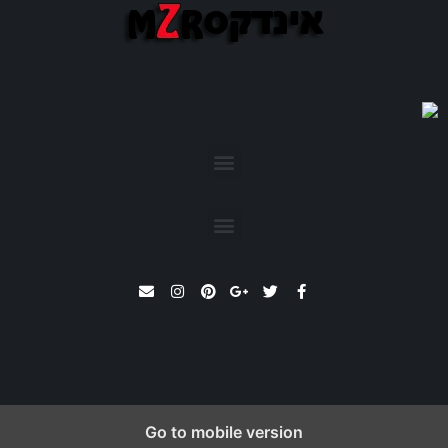
שרת וירטואלי VPS
קרדיט לתמונות – pexels
Go to mobile version