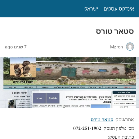
אינדקס עסקים – ישראלי
סטאר טורס
Mzron
7 שנים ago
סטאר טורס
אתר/עסק:
072-251-1902
מס' טלפון העסק:
כתובת העסק: