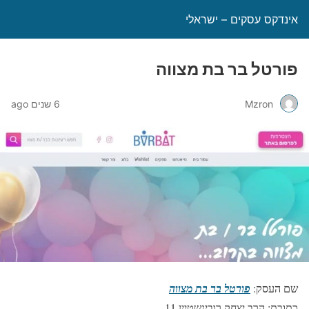
אינדקס עסקים – ישראלי
פורטל בר בת מצווה
Mzron
6 שנים ago
שם העסק:
פורטל בר בת מצווה
כתובת: הרב יצחק רובינשטיין 11