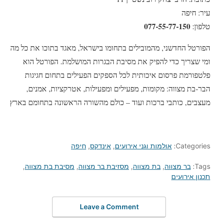
עיר: חיפה
077-55-77-150
טלפון:
הפורטל החדשני, מהמובילים בתחומו בישראל, מאגד בתוכו את כל מה
ומי שצריך כדי להפיק את מסיבת הבגרות המושלמת. הפורטל הוא
פלטפורמת פרסום איכותית לכל הספקים הפעילים בתחום חגיגות
הבר-בת מצווה: מקומות, מפעילים ומפעילות, אטרקציות, אמנים,
מעצבים, כותבי ברכות ועוד – כולם מהשורה הראשונה בתחומם בארץ
Categories:
אולמות וגני אירועים
,
אינדקס
,
חיפה
Tags:
בר מצווה
,
בת מצווה
,
מסזיבת בר מצווה
,
מסיבת בת מצווה
,
תכנון אירועים
Leave a Comment