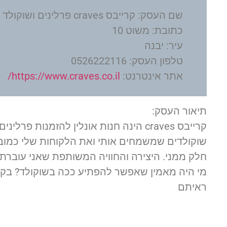
שם העסק: קרייבס craves פרלינים ושוקולד בעבודת יד
כתובת: משוט 10
עיר: יבנה
טלפון העסק: 0526222116
אתר אינטרנט:
https://www.craves.co.il/
תיאור העסק:
קרייבס craves הינה חנות אונלין להזמנות פ
שוקולדים שמשמחים אותי ואת הלקוחות שלי כמובן.
חלק ממני. היצירה והחוויה המשותפת שאני עוברת
מי היה מאמין שאפשר להפתיע ככה בשוקולד? בקר
ראיתם