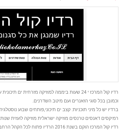
רדיו קול המרכז י 24 שעות ביממה למוזיקה מזרחית
וכמובן בכל סוגי הזאנרים ועם מיטב השדרנים.
ברדיו יש כל מיני תוכניות: קצב ים תיכוני,פותחים שבוע נוסטלגיה 
רמיקסים דאנסים טרנסים מוזיקה ישראלית מוזיקה לועזית שנות 50 70 80 וכדומה וכמובן שירי עדות
רדיו קול המרכז הוקם בשנת 2016 הרדיו 