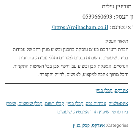
מודיעין עילית
עסק: 0539660693
אינטרנט:
https://roihacham.co.il/
תיאור העסק:
חברת רועי חכם בע"מ עוסקת בתכנון וביצוע מגוון רחב של עבודות
בנייה, שיפוצים, השבחת נכסים למגורים וחללי עבודה, פתרונות
הנדסיים, אספקת אבן וביצוע עב' חיפוי אבן בכל השיטות התקניות
והכל מתוך אהבה למקצוע, לאנשים, לדיוק והקפדה.
אינדקס
, 
קבלן בניין
אינסטלציה
, 
עבודות גבס
, 
קבלן בניין
, 
קבלן רשום
, 
קבלן שיפוצים
, 
שיפוץ
בית פרטי
, 
שיפוץ חדר אמבטיה
, 
שיפוצים
Categories:
אינדקס
,
קבלן בניין