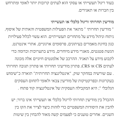
בעוד ריגול תעשייתי או עסקי הוא לעתים קרובות יותר לאומי ומתרחש
בין חברות או תאגידים.
מודיעין תחרותי וריגול כלכלי או תעשייתי
" מודיעין תחרותי " מתאר את הפעילות המשפטית והאתית של איסוף,
ניתוח וניהול מידע על מתחרים תעשייתיים. הוא עשוי לכלול פעילויות
כגון בחינת מאמרים בעיתונים, פרסומים ארגוניים, אתרי אינטרנט,
הגשת פטנטים, מאגרי מידע מיוחדים, מידע בתערוכות וכדומה כדי
לקבוע מידע על תאגיד. ההרכב של אלמנטים חיוניים אלה מכונה
לעתים CIS או CRS, פתרון מודיעיני תחרותי או פתרון תגובה תחרותי
. עם שורשיה במחקר שוק, "אינטליגנציה תחרותית" תוארה כ"שימוש
בעקרונות ובפרקטיקות של מודיעין צבאי ולאומי לתחום העסקים
הגלובלי "; היא המקבילה העסקית של אינטליגנציה קוד פתוח .
ההבדל בין מודיעין תחרותי לריגול כלכלי או תעשייתי אינו ברור; יש
להבין את היסודות המשפטיים כדי לזהות כיצד לצייר את הקו בין
השניים. אחרים טוענים כי לפעמים קשה מאוד להבחין בין שיטות