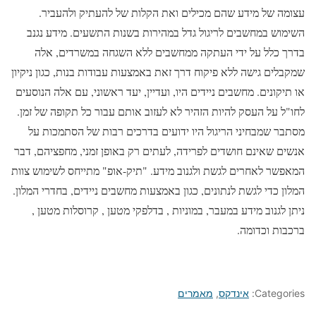
עצומה של מידע שהם מכילים ואת הקלות של להעתיק ולהעביר.
השימוש במחשבים לריגול גדל במהירות בשנות התשעים. מידע נגנב
בדרך כלל על ידי העתקה ממחשבים ללא השגחה במשרדים, אלה
שמקבלים גישה ללא פיקוח דרך זאת באמצעות עבודות בנות, כגון ניקיון
או תיקונים. מחשבים ניידים היו, ועדיין, יעד ראשוני, עם אלה הנוסעים
לחו"ל על העסק להיות הזהיר לא לעזוב אותם עבור כל תקופה של זמן.
מסתבר שמבחיני הריגול היו ידועים בדרכים רבות של הסתמכות על
אנשים שאינם חושדים לפרידה, לעתים רק באופן זמני, מחפציהם, דבר
המאפשר לאחרים לגשת ולגנוב מידע. "תיק-אופ" מתייחס לשימוש צוות
המלון כדי לגשת לנתונים, כגון באמצעות מחשבים ניידים, בחדרי המלון.
ניתן לגנוב מידע במעבר, במוניות , בדלפקי מטען , קרוסלות מטען ,
ברכבות וכדומה.
Categories:
אינדקס
,
מאמרים