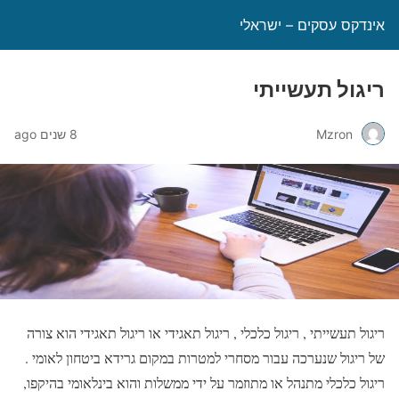
אינדקס עסקים – ישראלי
ריגול תעשייתי
Mzron
8 שנים ago
ריגול תעשייתי , ריגול כלכלי , ריגול תאגידי או ריגול תאגידי הוא צורה
של ריגול שנערכה עבור מסחרי למטרות במקום גרידא ביטחון לאומי .
ריגול כלכלי מתנהל או מתוזמר על ידי ממשלות והוא בינלאומי בהיקפו,