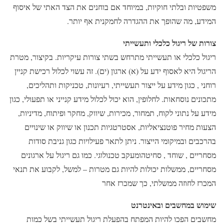
משפטיות ובלתי חוקיות, במיוחד אם בוחנים את הצד האתי של איסוף
המידע, מה שהופך את ההגדרה לחמקנית אף יותר.
צורות של ריגול כלכלי ותעשייתי
ריגול כלכלי או תעשייתי מתרחש בשתי צורות עיקריות. בקיצור, מטרת
הריגול היא לאסוף ידע על (א) ארגון (ים). זה עשוי לכלול רכישת קניין
רוחני , כגון מידע על ייצור תעשייתי, רעיונות, טכניקות ותהליכים,
מתכונים נוסחאות. לחלופין, הוא יכול לכלול מידע קנייני או תפעולי, כגון
מידע על נתוני לקוח, תמחור, מכירות, שיווק, מחקר ופיתוח, מדיניות,
הצעות מחיר פוטנציאליות, אסטרטגיות תכנון או שיווק או שינויים
בהרכבים ובמיקומי הייצור. ניתן לתאר פעילויות כגון גניבת סודות
מסחריים , שוחד , סחיטהומעקב טכנולוגי. כמו גם ריגול על ארגונים
מסחריים, ממשלות יכולות להיות גם מטרות – למשל, לקבוע את תנאי
המכרז לחוזה ממשלתי, כך שמכרז אחר
שימוש במחשבים ובאינטרנט
מחשבים הפכו להיות המפתח בהפעלת ריגול תעשייתי בשל כמות