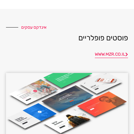
אינדקס עסקים
פוסטים פופלריים
WWW.MZR.CO.IL