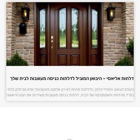
דלתות אליאסי – היבואן המוביל לדלתות כניסה מעוצבות לבית שלך
בעולם העיצוב והאדריכלות, הדלתות מהוות לא רק אלמנט פונקציונלי אלא גם חלק בלתי
נפרד מהזהות והאסתטיקה של הבית. דלתות כניסה מעוצבות משדרות את הטון הראשוני