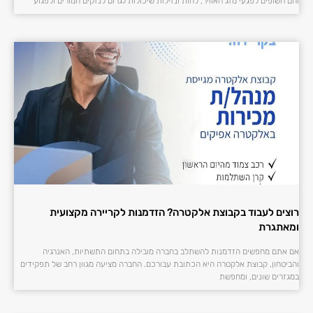
והם חשופים לפגעי מזג האוויר, לחות ונזילות שיכולות לגרום לנזקים חמורים ולפגוע
רוצים לעבוד בקבוצת אלקטרה? הזדמנות לקריירה מקצועית
ומאתגרת
אם אתם מחפשים הזדמנות להשתלב בחברה מובילה בתחום התשתיות, האנרגיה
והביטחון, קבוצת אלקטרה היא הכתובת עבורכם. החברה מציעה מגוון רחב של תפקידים
במגזרים שונים, ומחפשת