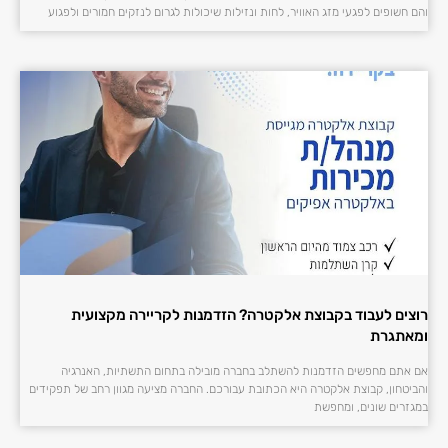
והם חשופים לפגעי מזג האוויר, לחות ונזילות שיכולות לגרום לנזקים חמורים ולפגוע
רוצים לעבוד בקבוצת אלקטרה? הזדמנות לקריירה מקצועית
ומאתגרת
אם אתם מחפשים הזדמנות להשתלב בחברה מובילה בתחום התשתיות, האנרגיה
והביטחון, קבוצת אלקטרה היא הכתובת עבורכם. החברה מציעה מגוון רחב של תפקידים
במגזרים שונים, ומחפשת