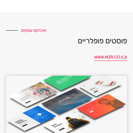
אינדקס עסקים
פוסטים פופלריים
WWW.MZR.CO.IL