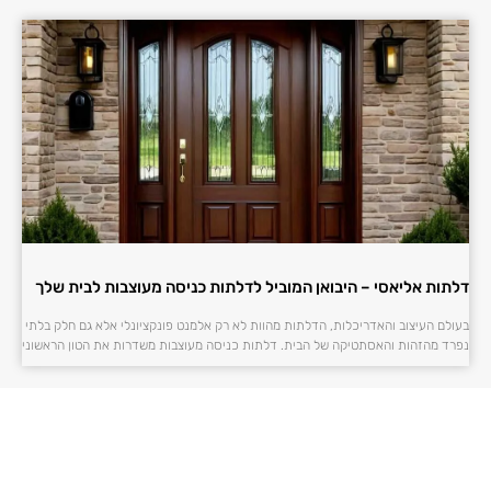
דלתות אליאסי – היבואן המוביל לדלתות כניסה מעוצבות לבית שלך
בעולם העיצוב והאדריכלות, הדלתות מהוות לא רק אלמנט פונקציונלי אלא גם חלק בלתי
נפרד מהזהות והאסתטיקה של הבית. דלתות כניסה מעוצבות משדרות את הטון הראשוני