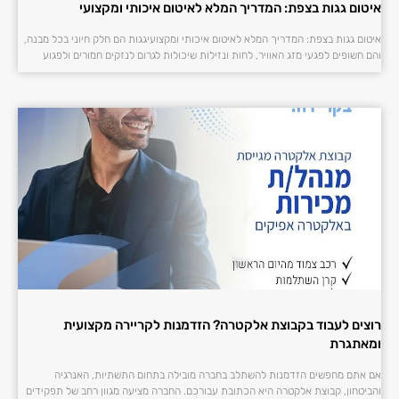
איטום גגות בצפת: המדריך המלא לאיטום איכותי ומקצועי
איטום גגות בצפת: המדריך המלא לאיטום איכותי ומקצועיגגות הם חלק חיוני בכל מבנה,
והם חשופים לפגעי מזג האוויר, לחות ונזילות שיכולות לגרום לנזקים חמורים ולפגוע
רוצים לעבוד בקבוצת אלקטרה? הזדמנות לקריירה מקצועית
ומאתגרת
אם אתם מחפשים הזדמנות להשתלב בחברה מובילה בתחום התשתיות, האנרגיה
והביטחון, קבוצת אלקטרה היא הכתובת עבורכם. החברה מציעה מגוון רחב של תפקידים