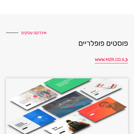
אינדקס עסקים
פוסטים פופלריים
WWW.MZR.CO.IL