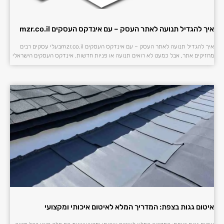
איך להגדיל תנועה לאתר העסק – עם אינדקס העסקים mzr.co.il
איך להגדיל תנועה לאתר העסק – עם אינדקס העסקים mzr.co.ilבעלי עסקים רבים
מחזיקים אתר, אבל כמעט לא רואים תנועה או פניות חדשות. אינדקס העסקים הישראלי
איטום גגות בצפת: המדריך המלא לאיטום איכותי ומקצועי