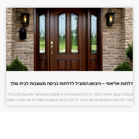
דלתות אליאסי – היבואן המוביל לדלתות כניסה מעוצבות לבית שלך
בעולם העיצוב והאדריכלות, הדלתות מהוות לא רק אלמנט פונקציונלי אלא גם חלק בלתי
נפרד מהזהות והאסתטיקה של הבית. דלתות כניסה מעוצבות משדרות את הטון הראשוני