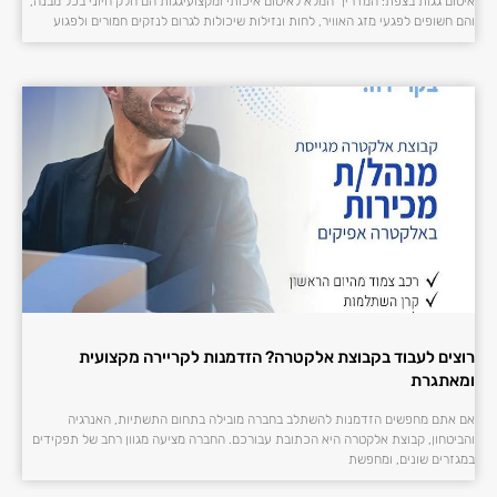
איטום גגות בצפת: המדריך המלא לאיטום איכותי ומקצועיגגות הם חלק חיוני בכל מבנה,
והם חשופים לפגעי מזג האוויר, לחות ונזילות שיכולות לגרום לנזקים חמורים ולפגוע
רוצים לעבוד בקבוצת אלקטרה? הזדמנות לקריירה מקצועית
ומאתגרת
אם אתם מחפשים הזדמנות להשתלב בחברה מובילה בתחום התשתיות, האנרגיה
והביטחון, קבוצת אלקטרה היא הכתובת עבורכם. החברה מציעה מגוון רחב של תפקידים
במגזרים שונים, ומחפשת