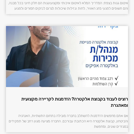
איטום גגות בצפת: המדריך המלא לאיטום איכותי ומקצועיגגות הם חלק חיוני בכל מבנה,
והם חשופים לפגעי מזג האוויר, לחות ונזילות שיכולות לגרום לנזקים חמורים ולפגוע
רוצים לעבוד בקבוצת אלקטרה? הזדמנות לקריירה מקצועית
ומאתגרת
אם אתם מחפשים הזדמנות להשתלב בחברה מובילה בתחום התשתיות, האנרגיה
והביטחון, קבוצת אלקטרה היא הכתובת עבורכם. החברה מציעה מגוון רחב של תפקידים
במגזרים שונים, ומחפשת