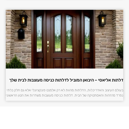
דלתות אליאסי – היבואן המוביל לדלתות כניסה מעוצבות לבית שלך
בעולם העיצוב והאדריכלות, הדלתות מהוות לא רק אלמנט פונקציונלי אלא גם חלק בלתי
נפרד מהזהות והאסתטיקה של הבית. דלתות כניסה מעוצבות משדרות את הטון הראשוני