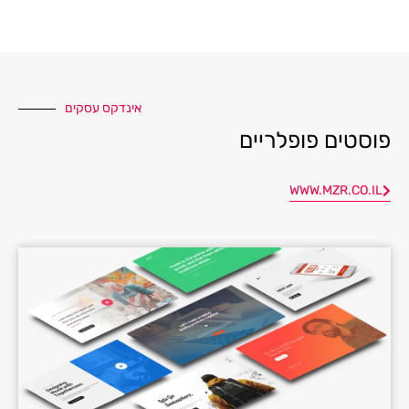
אינדקס עסקים
פוסטים פופלריים
WWW.MZR.CO.IL