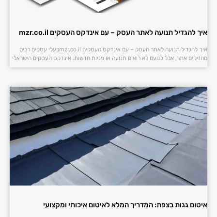
איך להגדיל תנועה לאתר העסק – עם אינדקס העסקים mzr.co.il
איך להגדיל תנועה לאתר העסק – עם אינדקס העסקים mzr.co.ilבעלי עסקים רבים
מחזיקים אתר, אבל כמעט לא רואים תנועה או פניות חדשות. אינדקס העסקים הישראלי
איטום גגות בצפת: המדריך המלא לאיטום איכותי ומקצועי