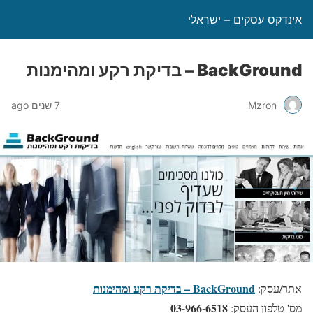
אינדקס עסקים – ישראלי
BackGround – בדיקת רקע ומהימנות
Mzron
7 שנים ago
BackGround – בדיקת רקע ומהימנות
אתר/עסק:
03-966-6518
מס' טלפון העסק: