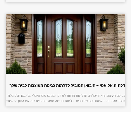
דלתות אליאסי – היבואן המוביל לדלתות כניסה מעוצבות לבית שלך
בעולם העיצוב והאדריכלות, הדלתות מהוות לא רק אלמנט פונקציונלי אלא גם חלק בלתי
נפרד מהזהות והאסתטיקה של הבית. דלתות כניסה מעוצבות משדרות את הטון הראשוני