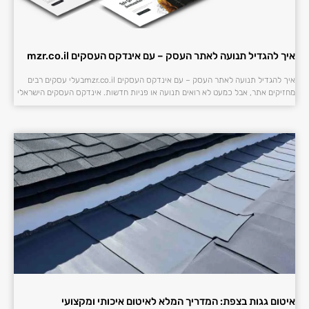
איך להגדיל תנועה לאתר העסק – עם אינדקס העסקים mzr.co.il
איך להגדיל תנועה לאתר העסק – עם אינדקס העסקים mzr.co.ilבעלי עסקים רבים
מחזיקים אתר, אבל כמעט לא רואים תנועה או פניות חדשות. אינדקס העסקים הישראלי
איטום גגות בצפת: המדריך המלא לאיטום איכותי ומקצועי