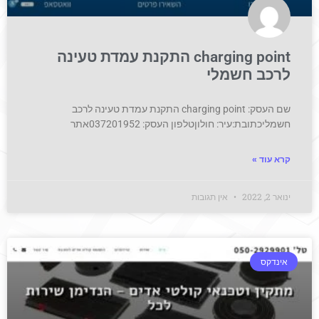
charging point התקנת עמדת טעינה
לרכב חשמלי
שם העסק: charging point התקנת עמדת טעינה לרכב
חשמליכתובת:עיר: חולוןטלפון העסק: 037201952אתר
קרא עוד »
ינואר 2, 2022
אין תגובות
אינדקס