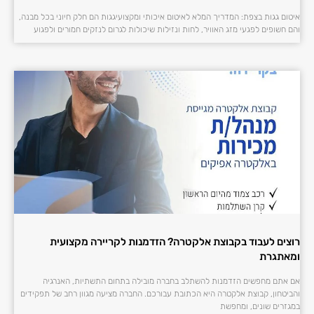
איטום גגות בצפת: המדריך המלא לאיטום איכותי ומקצועיגגות הם חלק חיוני בכל מבנה,
והם חשופים לפגעי מזג האוויר, לחות ונזילות שיכולות לגרום לנזקים חמורים ולפגוע
רוצים לעבוד בקבוצת אלקטרה? הזדמנות לקריירה מקצועית
ומאתגרת
אם אתם מחפשים הזדמנות להשתלב בחברה מובילה בתחום התשתיות, האנרגיה
והביטחון, קבוצת אלקטרה היא הכתובת עבורכם. החברה מציעה מגוון רחב של תפקידים
במגזרים שונים, ומחפשת