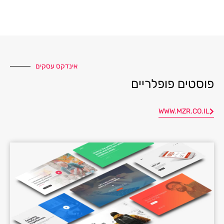
אינדקס עסקים
פוסטים פופלריים
WWW.MZR.CO.IL