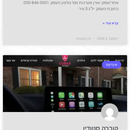
אתר/עסק: אורן מערכות מס' טלפון העסק: 050-846-3001
כתובת העסק: יל"ג 3 עיר:
קרא עוד »
דצמבר 1, 2019
אין תגובות
אינדקס
קוברה סטודיו