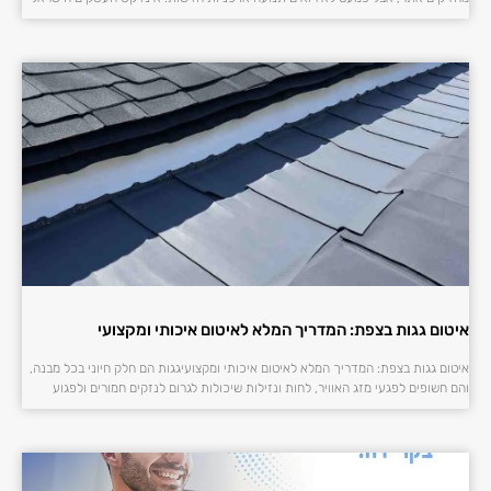
איטום גגות בצפת: המדריך המלא לאיטום איכותי ומקצועי
איטום גגות בצפת: המדריך המלא לאיטום איכותי ומקצועיגגות הם חלק חיוני בכל מבנה,
והם חשופים לפגעי מזג האוויר, לחות ונזילות שיכולות לגרום לנזקים חמורים ולפגוע