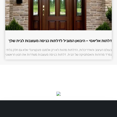
דלתות אליאסי – היבואן המוביל לדלתות כניסה מעוצבות לבית שלך
בעולם העיצוב והאדריכלות, הדלתות מהוות לא רק אלמנט פונקציונלי אלא גם חלק בלתי
נפרד מהזהות והאסתטיקה של הבית. דלתות כניסה מעוצבות משדרות את הטון הראשוני