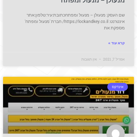
מנעולן – מנעול ומפתח
שם העסק: מנעולן – מנעול ומפתחכתובת:עיר:טלפון:אתר
אינטרנט: https://lockandkey.co.il/ חברת 'מנעול ומפתח'
מספקת את
קרא עוד »
אפריל 7, 2021
אין תגובות
אינדקס