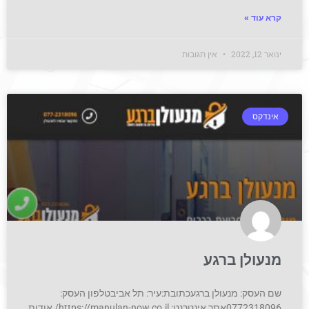
קרא עוד »
ינואר 12, 2022
אין תגובות
אינדקס
מנעולן ברגע
שם העסק: מנעולן ברגעכתובת:עיר: תל אביבטלפון העסק:
0772318096אתר אינטרנט: https://manulan-now.co.il/ אודות