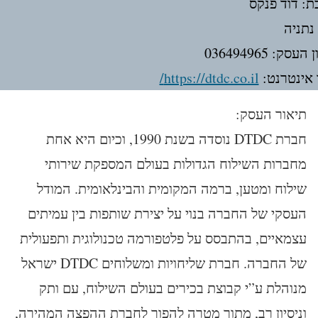
ת: דוד פנקס
 נתניה
עסק: 036494965
אינטרנט:
https://dtdc.co.il/
תיאור העסק:
חברת DTDC נוסדה בשנת 1990, וכיום היא אחת
מחברות השילוח הגדולות בעולם המספקת שירותי
שילוח ומטען, ברמה המקומית והבינלאומית. המודל
העסקי של החברה בנוי על יצירת שותפות בין עמיתים
עצמאיים, בהתבסס על פלטפורמה טכנולוגית ותפעולית
של החברה. חברת שליחויות ומשלוחים DTDC ישראל
מנוהלת ע”י קבוצת בכירים בעולם השילוח, עם ותק
וניסיון רב, מתוך מטרה להפוך לחברת ההפצה המהירה,