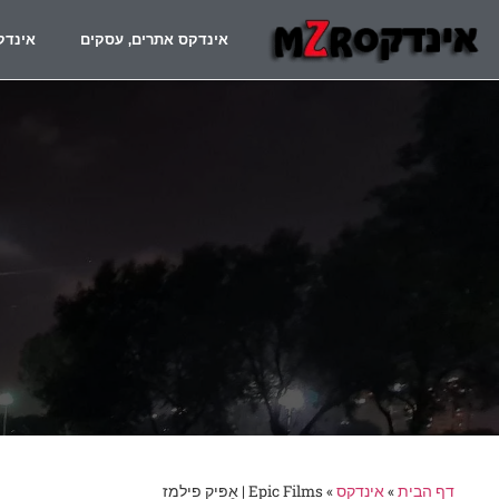
אינדקס אתרים, עסקים
אינדק
דף הבית
»
אינדקס
»
Epic Films | אֵפּיק פילמז