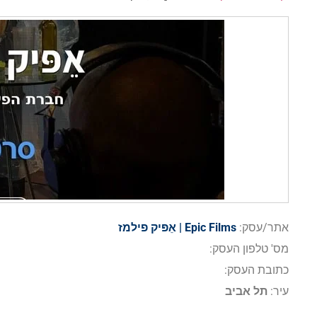
אתר/עסק:
Epic Films | אֵפּיק פילמז
מס' טלפון העסק:
כתובת העסק:
עיר:
תל אביב