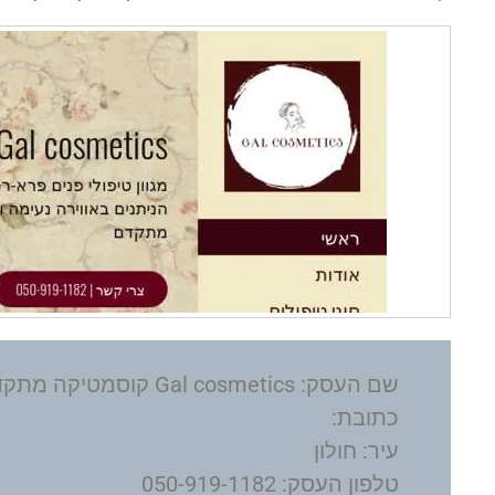
שם העסק: Gal cosmetics קוסמטיקה מתקדמת
כתובת:
עיר: חולון
טלפון העסק: 050-919-1182