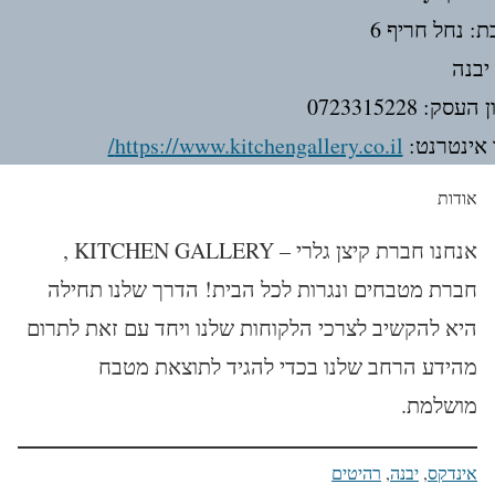
ת: נחל חריף 6
 יבנה
עסק: 0723315228
אינטרנט:
https://www.kitchengallery.co.il/
אודות
אנחנו חברת קיצן גלרי – KITCHEN GALLERY ,
חברת מטבחים ונגרות לכל הבית! הדרך שלנו תחילה
היא להקשיב לצרכי הלקוחות שלנו ויחד עם זאת לתרום
מהידע הרחב שלנו בכדי להגיד לתוצאת מטבח
מושלמת.
אינדקס
, 
יבנה
, 
רהיטים