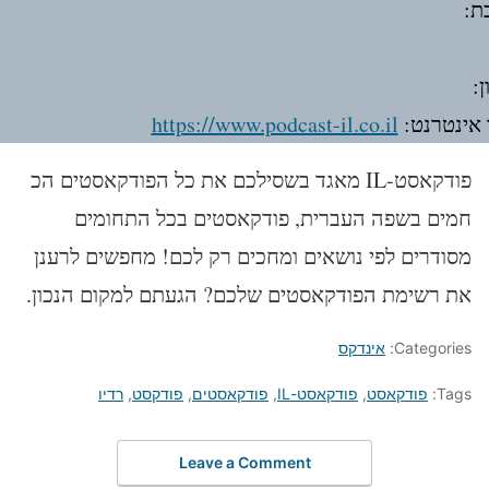
ת:
:
אינטרנט:
https://www.podcast-il.co.il
פודקאסט-IL מאגד בשסילכם את כל הפודקאסטים הכ
חמים בשפה העברית, פודקאסטים בכל התחומים
מסודרים לפי נושאים ומחכים רק לכם! מחפשים לרענן
את רשימת הפודקאסטים שלכם? הגעתם למקום הנכון.
Categories:
אינדקס
Tags:
פודקאסט
,
פודקאסט-IL
,
פודקאסטים
,
פודקסט
,
רדיו
Leave a Comment