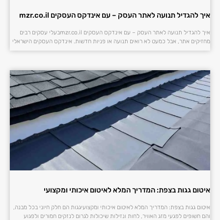
איך להגדיל תנועה לאתר העסק – עם אינדקס העסקים mzr.co.il
איך להגדיל תנועה לאתר העסק – עם אינדקס העסקים mzr.co.ilבעלי עסקים רבים
מחזיקים אתר, אבל כמעט לא רואים תנועה או פניות חדשות. אינדקס העסקים הישראלי
איטום גגות בצפת: המדריך המלא לאיטום איכותי ומקצועי
איטום גגות בצפת: המדריך המלא לאיטום איכותי ומקצועיגגות הם חלק חיוני בכל מבנה,
והם חשופים לפגעי מזג האוויר, לחות ונזילות שיכולות לגרום לנזקים חמורים ולפגוע