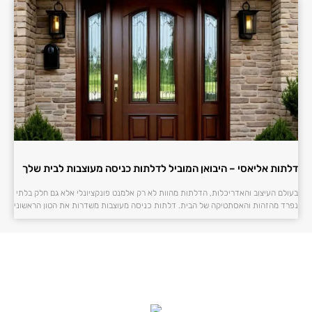
דלתות אליאסי – היבואן המוביל לדלתות כניסה מעוצבות לבית שלך
בעולם העיצוב והאדריכלות, הדלתות מהוות לא רק אלמנט פונקציונלי אלא גם חלק בלתי
נפרד מהזהות והאסתטיקה של הבית. דלתות כניסה מעוצבות משדרות את הטון הראשוני