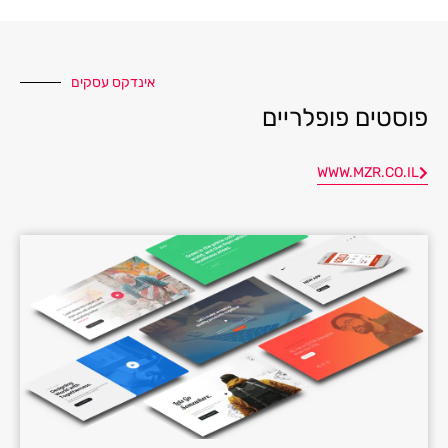
אינדקס עסקים
פוסטים פופלריים
WWW.MZR.CO.IL