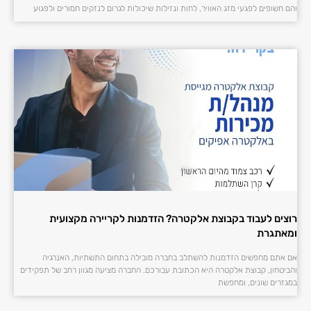
והם חשופים לפגעי מזג האוויר, לחות ונזילות שיכולות לגרום לנזקים חמורים ולפגוע
רוצים לעבוד בקבוצת אלקטרה? הזדמנות לקריירה מקצועית
ומאתגרת
אם אתם מחפשים הזדמנות להשתלב בחברה מובילה בתחום התשתיות, האנרגיה
והביטחון, קבוצת אלקטרה היא הכתובת עבורכם. החברה מציעה מגוון רחב של תפקידים
במגזרים שונים, ומחפשת