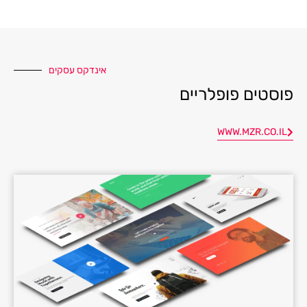
אינדקס עסקים
פוסטים פופלריים
WWW.MZR.CO.IL