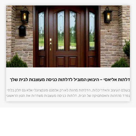
דלתות אליאסי – היבואן המוביל לדלתות כניסה מעוצבות לבית שלך
בעולם העיצוב והאדריכלות, הדלתות מהוות לא רק אלמנט פונקציונלי אלא גם חלק בלתי
נפרד מהזהות והאסתטיקה של הבית. דלתות כניסה מעוצבות משדרות את הטון הראשוני