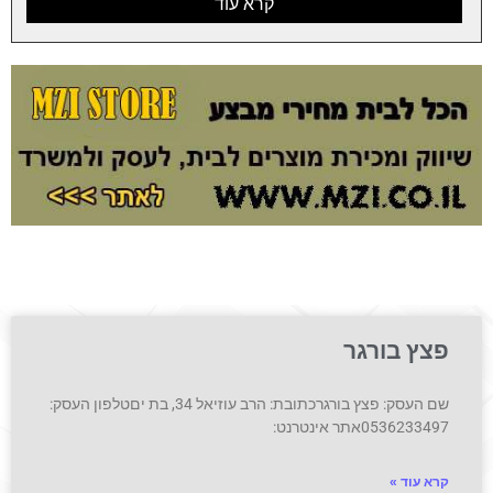
קרא עוד
פצץ בורגר
שם העסק: פצץ בורגרכתובת: הרב עוזיאל 34, בת יםטלפון העסק:
0536233497אתר אינטרנט:
קרא עוד »