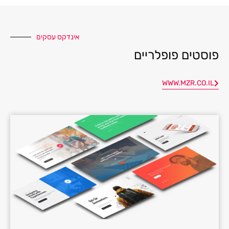
אינדקס עסקים
פוסטים פופלריים
WWW.MZR.CO.IL