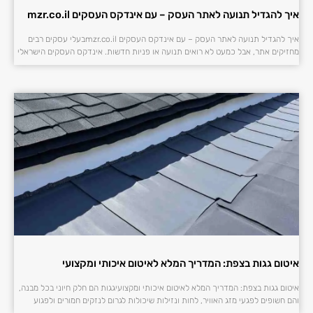
איך להגדיל תנועה לאתר העסק – עם אינדקס העסקים mzr.co.il
איך להגדיל תנועה לאתר העסק – עם אינדקס העסקים mzr.co.ilבעלי עסקים רבים
מחזיקים אתר, אבל כמעט לא רואים תנועה או פניות חדשות. אינדקס העסקים הישראלי
איטום גגות בצפת: המדריך המלא לאיטום איכותי ומקצועי
איטום גגות בצפת: המדריך המלא לאיטום איכותי ומקצועיגגות הם חלק חיוני בכל מבנה,
והם חשופים לפגעי מזג האוויר, לחות ונזילות שיכולות לגרום לנזקים חמורים ולפגוע