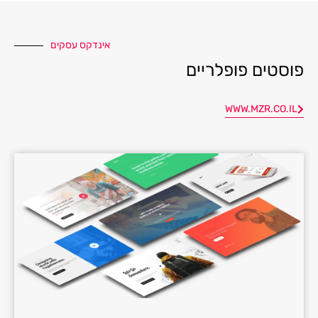
אינדקס עסקים
פוסטים פופלריים
WWW.MZR.CO.IL