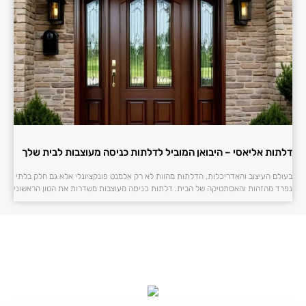
דלתות אליאסי – היבואן המוביל לדלתות כניסה מעוצבות לבית שלך
בעולם העיצוב והאדריכלות, הדלתות מהוות לא רק אלמנט פונקציונלי אלא גם חלק בלתי
נפרד מהזהות והאסתטיקה של הבית. דלתות כניסה מעוצבות משדרות את הטון הראשוני