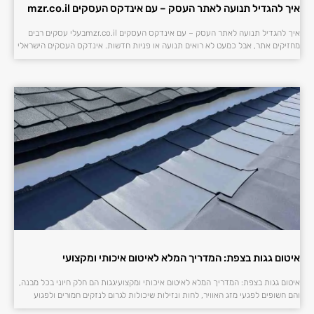
איך להגדיל תנועה לאתר העסק – עם אינדקס העסקים mzr.co.il
איך להגדיל תנועה לאתר העסק – עם אינדקס העסקים mzr.co.ilבעלי עסקים רבים
מחזיקים אתר, אבל כמעט לא רואים תנועה או פניות חדשות. אינדקס העסקים הישראלי
איטום גגות בצפת: המדריך המלא לאיטום איכותי ומקצועי
איטום גגות בצפת: המדריך המלא לאיטום איכותי ומקצועיגגות הם חלק חיוני בכל מבנה,
והם חשופים לפגעי מזג האוויר, לחות ונזילות שיכולות לגרום לנזקים חמורים ולפגוע