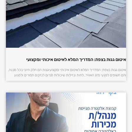
איטום גגות בצפת: המדריך המלא לאיטום איכותי ומקצועי
איטום גגות בצפת: המדריך המלא לאיטום איכותי ומקצועיגגות הם חלק חיוני בכל מבנה,
והם חשופים לפגעי מזג האוויר, לחות ונזילות שיכולות לגרום לנזקים חמורים ולפגוע