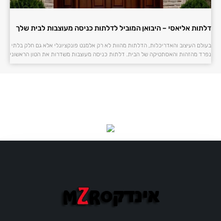
דלתות אליאסי – היבואן המוביל לדלתות כניסה מעוצבות לבית שלך
בעולם העיצוב והאדריכלות, הדלתות מהוות לא רק אלמנט פונקציונלי אלא גם חלק בלתי
נפרד מהזהות והאסתטיקה של הבית. דלתות כניסה מעוצבות משדרות את הטון הראשוני