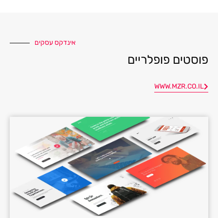
אינדקס עסקים
פוסטים פופלריים
WWW.MZR.CO.IL