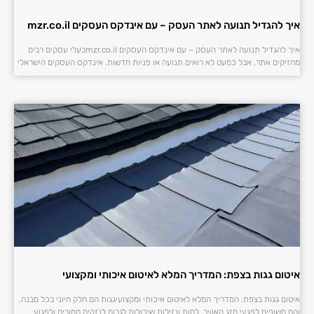
איך להגדיל תנועה לאתר העסק – עם אינדקס העסקים mzr.co.il
איך להגדיל תנועה לאתר העסק – עם אינדקס העסקים mzr.co.ilבעלי עסקים רבים
מחזיקים אתר, אבל כמעט לא רואים תנועה או פניות חדשות. אינדקס העסקים הישראלי
איטום גגות בצפת: המדריך המלא לאיטום איכותי ומקצועי
איטום גגות בצפת: המדריך המלא לאיטום איכותי ומקצועיגגות הם חלק חיוני בכל מבנה,
והם חשופים לפגעי מזג האוויר, לחות ונזילות שיכולות לגרום לנזקים חמורים ולפגוע