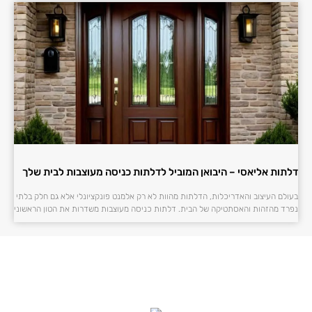
דלתות אליאסי – היבואן המוביל לדלתות כניסה מעוצבות לבית שלך
בעולם העיצוב והאדריכלות, הדלתות מהוות לא רק אלמנט פונקציונלי אלא גם חלק בלתי
נפרד מהזהות והאסתטיקה של הבית. דלתות כניסה מעוצבות משדרות את הטון הראשוני