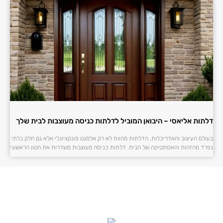
דלתות אליאסי – היבואן המוביל לדלתות כניסה מעוצבות לבית שלך
בעולם העיצוב והאדריכלות, הדלתות מהוות לא רק אלמנט פונקציונלי אלא גם חלק בלתי
נפרד מהזהות והאסתטיקה של הבית. דלתות כניסה מעוצבות משדרות את הטון הראשוני