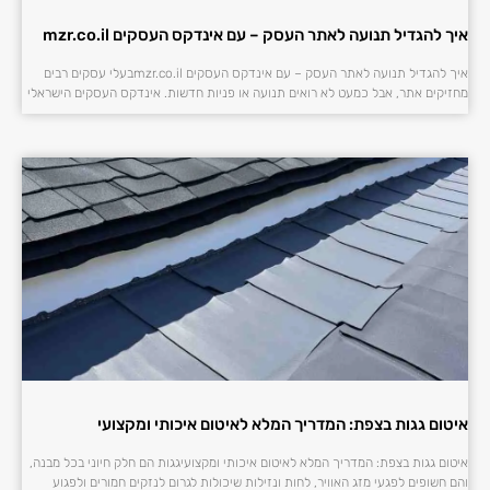
איך להגדיל תנועה לאתר העסק – עם אינדקס העסקים mzr.co.il
איך להגדיל תנועה לאתר העסק – עם אינדקס העסקים mzr.co.ilבעלי עסקים רבים
מחזיקים אתר, אבל כמעט לא רואים תנועה או פניות חדשות. אינדקס העסקים הישראלי
איטום גגות בצפת: המדריך המלא לאיטום איכותי ומקצועי
איטום גגות בצפת: המדריך המלא לאיטום איכותי ומקצועיגגות הם חלק חיוני בכל מבנה,
והם חשופים לפגעי מזג האוויר, לחות ונזילות שיכולות לגרום לנזקים חמורים ולפגוע