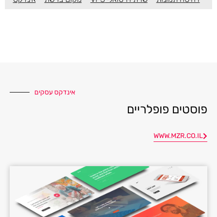
אינדקס עסקים
פוסטים פופלריים
WWW.MZR.CO.IL