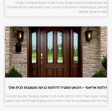
אם אתם מחפשים הזדמנות להשתלב בחברה מובילה בתחום התשתיות, האנרגיה
והביטחון, קבוצת אלקטרה היא הכתובת עבורכם. החברה מציעה מגוון רחב של תפקידים
במגזרים שונים, ומחפשת
דלתות אליאסי – היבואן המוביל לדלתות כניסה מעוצבות לבית שלך
בעולם העיצוב והאדריכלות, הדלתות מהוות לא רק אלמנט פונקציונלי אלא גם חלק בלתי
נפרד מהזהות והאסתטיקה של הבית. דלתות כניסה מעוצבות משדרות את הטון הראשוני