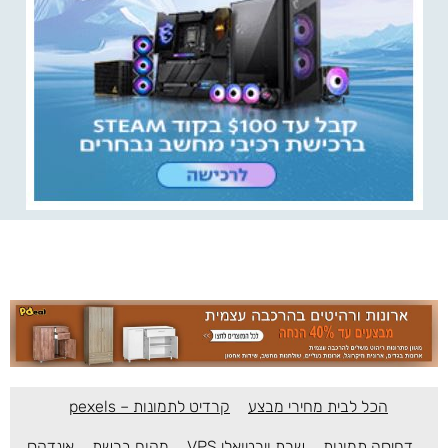
הכל לבית מחירי מבצע
קרדיט לתמונות – pexels
דחיסה תמונות
שרת וירטואלי VPS
מקום ברשת
אינדקס