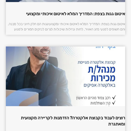
איטום גגות בצפת: המדריך המלא לאיטום איכותי ומקצועי
איטום גגות בצפת: המדריך המלא לאיטום איכותי ומקצועיגגות הם חלק חיוני בכל מבנה,
והם חשופים לפגעי מזג האוויר, לחות ונזילות שיכולות לגרום לנזקים חמורים ולפגוע
רוצים לעבוד בקבוצת אלקטרה? הזדמנות לקריירה מקצועית
ומאתגרת