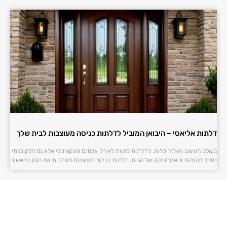
דלתות אליאסי – היבואן המוביל לדלתות כניסה מעוצבות לבית שלך
בעולם העיצוב והאדריכלות, הדלתות מהוות לא רק אלמנט פונקציונלי אלא גם חלק בלתי
נפרד מהזהות והאסתטיקה של הבית. דלתות כניסה מעוצבות משדרות את הטון הראשוני