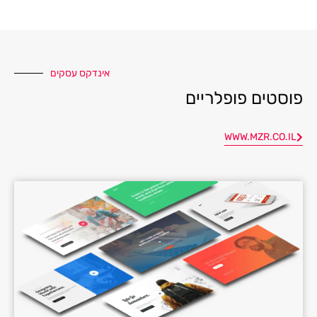
אינדקס עסקים
פוסטים פופלריים
WWW.MZR.CO.IL