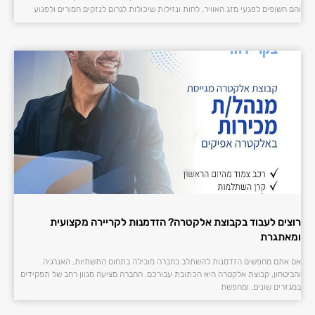
והם חשופים לפגעי מזג האוויר, לחות ונזילות שיכולות לגרום לנזקים חמורים ולפגוע
רוצים לעבוד בקבוצת אלקטרה? הזדמנות לקריירה מקצועית
ומאתגרת
אם אתם מחפשים הזדמנות להשתלב בחברה מובילה בתחום התשתיות, האנרגיה
והביטחון, קבוצת אלקטרה היא הכתובת עבורכם. החברה מציעה מגוון רחב של תפקידים
במגזרים שונים, ומחפשת