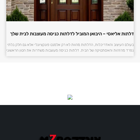
דלתות אליאסי – היבואן המוביל לדלתות כניסה מעוצבות לבית שלך
בעולם העיצוב והאדריכלות, הדלתות מהוות לא רק אלמנט פונקציונלי אלא גם חלק בלתי
נפרד מהזהות והאסתטיקה של הבית. דלתות כניסה מעוצבות משדרות את הטון הראשוני