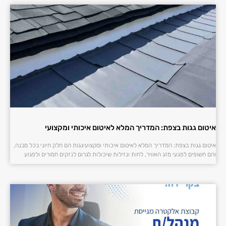
איטום גגות בצפת: המדריך המלא לאיטום איכותי ומקצועי
איטום גגות בצפת: המדריך המלא לאיטום איכותי ומקצועיגגות הם חלק חיוני בכל מבנה,
והם חשופים לפגעי מזג האוויר, לחות ונזילות שיכולות לגרום לנזקים חמורים ולפגוע