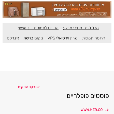
הכל לבית מחירי מבצע
קרדיט לתמונות – pexels
דחיסה תמונות
שרת וירטואלי VPS
מקום ברשת
אינדקס
אינדקס עסקים
פוסטים פופלריים
WWW.MZR.CO.IL