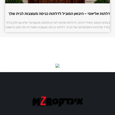
דלתות אליאסי – היבואן המוביל לדלתות כניסה מעוצבות לבית שלך
בעולם העיצוב והאדריכלות, הדלתות מהוות לא רק אלמנט פונקציונלי אלא גם חלק בלתי
נפרד מהזהות והאסתטיקה של הבית. דלתות כניסה מעוצבות משדרות את הטון הראשוני