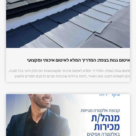
איטום גגות בצפת: המדריך המלא לאיטום איכותי ומקצועי
איטום גגות בצפת: המדריך המלא לאיטום איכותי ומקצועיגגות הם חלק חיוני בכל מבנה,
והם חשופים לפגעי מזג האוויר, לחות ונזילות שיכולות לגרום לנזקים חמורים ולפגוע