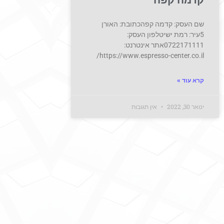
קדמה קפה
שם העסק: קדמה קפהכתובת: האורן
5עיר: רמת ישיטלפון העסק:
0722171111אתר אינטרנט:
https://www.espresso-center.co.il/
קרא עוד »
ינואר 30, 2022
אין תגובות