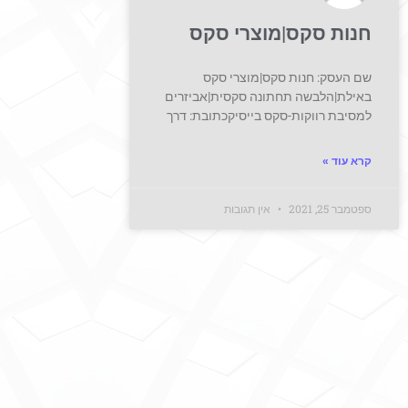
חנות סקס|מוצרי סקס
שם העסק: חנות סקס|מוצרי סקס
באילת|הלבשה תחתונה סקסית|אביזרים
למסיבת רווקות-סקס בייסיקכתובת: דרך
קרא עוד »
ספטמבר 25, 2021
אין תגובות