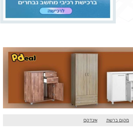
מקום ברשת
אינדקס